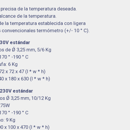
 precisa de la
temperatura deseada.
alcance de la temperatura.
 de
la temperatura establecida con ligera
os convencionales
termómetro (+/- 10 ° C).
30V estándar
os de Ǿ 3,25 mm, 5/6 Kg
70 ° -190 ° C
ufa: 6 Kg
 x 72 x 47 (l * w * h)
x 180 x 630 (l * w * h)
30V estándar
os Ǿ 3,25 mm, 10/12 Kg
 275W
70 ° -190 ° C
o: 9 Kg
x 100 x 470 (l * w * h)