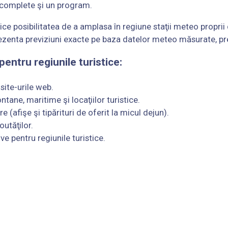
 complete şi un program.
tice posibilitatea de a amplasa în regiune staţii meteo propri
prezenta previziuni exacte pe baza datelor meteo măsurate, pr
ntru regiunile turistice:
site-urile web.
tane, maritime şi locaţiilor turistice.
 (afişe şi tipărituri de oferit la micul dejun).
outăţilor.
e pentru regiunile turistice.