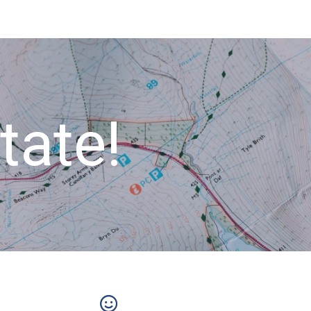
itate!