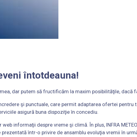
reveni întotdeauna!
a, dar putem să fructificăm la maxim posibilităţile, dacă f
credere şi punctuale, care permit adaptarea ofertei pentru tim
viciile asigură buna dispoziţie în concediu.
lor web informaţii despre vreme şi climă. În plus, INFRA METEO
e prezentată într-o privire de ansamblu evoluţia vremii în următo