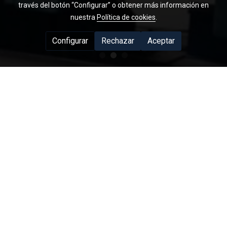
través del botón “Configurar” o obtener más información en
nuestra
Política de cookies
.
Configurar
Rechazar
Aceptar
Maquina CNC para cortar
tubos.FPW-XQ.
La línea de producción de corte Todopoderoso 360 Pipe
Profile tiene las características automaticas y faciles de
entender.
Puede cortar tubos cuadrados, tubos redondos, tubos
rectangulares, viga en H, viga en I, viga en U y otros.
La grafica intuitiva y las funciónes de alto nivel ofrecen una
operación simple y rapida!