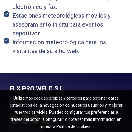
electrónico y fax.
Estaciones meteorológicas móviles y
asesoramiento in situ para eventos
deportivos.
Información meteorológica para los
visitantes de su sitio web.
FLX PRO WELD S.L
Utilizamos cookies propias y terceros para obtener datos
¡Tecnologia y rendimiento!
estadísticos de la navegación de nuestros usuarios y mejorar
nuestros servicios. Puedes configurar tus preferencias a
través del botón “Configurar” o obtener más información en
nuestra
Política de cookies
.
Política de cookies