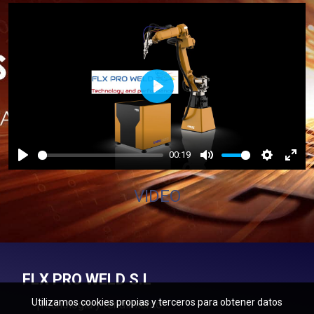
Play
00:19
Play
Mute
Settings
Ente
full
VIDEO
FLX PRO WELD S.L
Utilizamos cookies propias y terceros para obtener datos
¡Tecnologia y rendimiento!